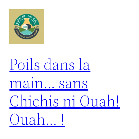
Aller
au
contenu
Poils dans la
main… sans
Chichis ni Ouah!
Ouah… !