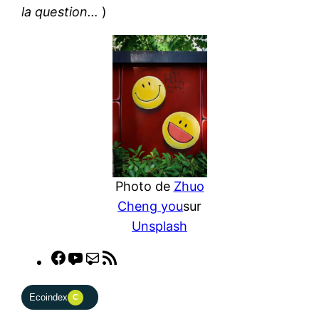
la question…
)
Photo de
Zhuo
Cheng you
sur
Unsplash
Facebook
YouTube
E-
Flux
mail
RSS
Ecoindex
C