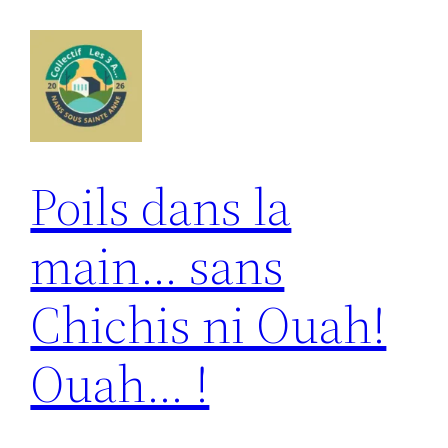
Aller
au
contenu
Poils dans la
main… sans
Chichis ni Ouah!
Ouah… !