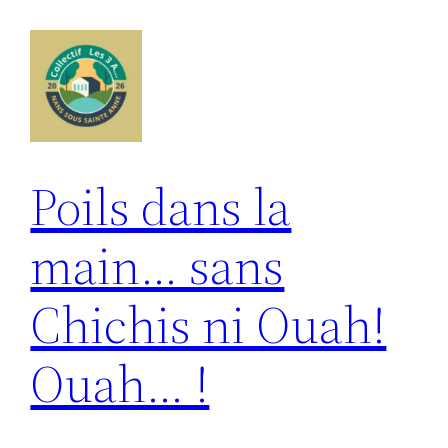
Aller
au
contenu
Poils dans la
main… sans
Chichis ni Ouah!
Ouah… !