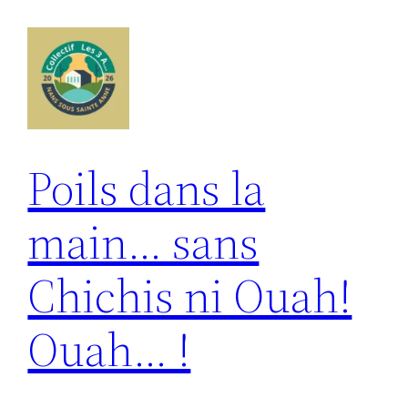
Aller
au
contenu
Poils dans la
main… sans
Chichis ni Ouah!
Ouah… !