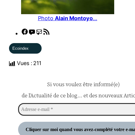
Photo
Alain Montoyo
…
Facebook
YouTube
E-
Flux
mail
RSS
Ecoindex
Vues :
211
Si vous voulez être informé(e)
de l’Actualité de ce blog… et des nouveaux Artic