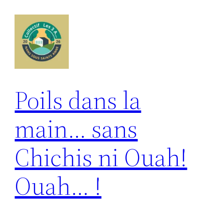
Aller
au
contenu
Poils dans la
main… sans
Chichis ni Ouah!
Ouah… !