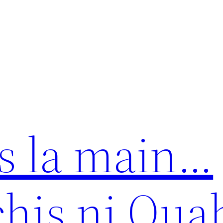
ns la main…
chis ni Oua